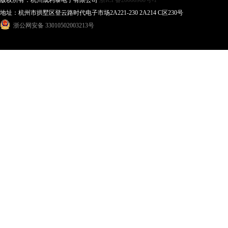
版权所有：杭州成利泰电子有限公司
浙ICP备20000960号-1
地址：杭州市拱墅区登云路时代电子市场2A221-230 2A214 C区230号
浙公网安备 33010502003213号