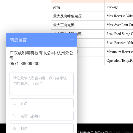
封装
.
Package
最大反向峰值电压
Max.Reverse Vola
最大正向电流
Max.Aver.Rent.Cu
最大正向浪涌电流
Peak Fwd.Surge C
请您留言
正向峰值电压
Peak Forward Vol
最大反向漏电流
Maximum Reverse
广东成利泰科技有限公司-杭州分公
司
工作结温
Operation Temp.R
0571-88009230