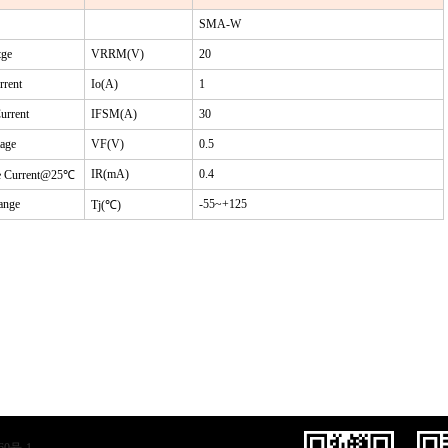
SMA-W
tge
VRRM(V)
20
rrent
Io(A)
1
urrent
IFSM(A)
30
tage
VF(V)
0.5
IR(mA)
0.4
 Current@25
℃
ange
-55~+125
Tj(
℃
)