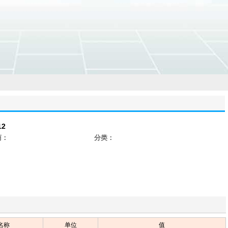
12
商：
分类：
名称
单位
值