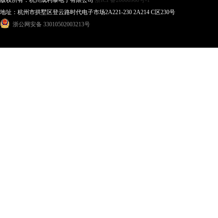
版权所有：杭州成利泰电子有限公司
浙ICP备20000960号-1
地址：杭州市拱墅区登云路时代电子市场2A221-230 2A214 C区230号
浙公网安备 33010502003213号