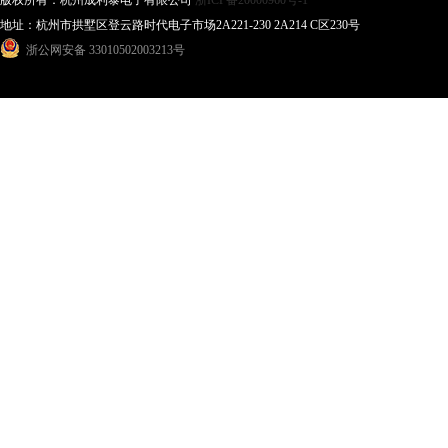
版权所有：杭州成利泰电子有限公司
浙ICP备20000960号-1
地址：杭州市拱墅区登云路时代电子市场2A221-230 2A214 C区230号
浙公网安备 33010502003213号