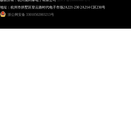
版权所有：杭州成利泰电子有限公司
浙ICP备20000960号-1
地址：杭州市拱墅区登云路时代电子市场2A221-230 2A214 C区230号
浙公网安备 33010502003213号